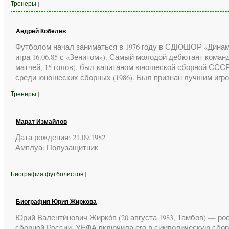
Тренеры
|
Андрей Кобелев
Футболом начал заниматься в 1976 году в СДЮШОР «Динамо» 
игра 16.06.85 с «Зенитом»). Самый молодой дебютант команд
матчей, 15 голов), был капитаном юношеской сборной СССР
среди юношеских сборных (1986). Был признан лучшим игро
Тренеры
|
Марат Измайлов
Дата рождения: 21.09.1982
Амплуа: Полузащитник
Биография футболистов
|
Биография Юрия Жиркова
Юрий Валенти́нович Жирко́в (20 августа 1983, Тамбов) — 
сборной России. УЕФА включила его в символическую сбор