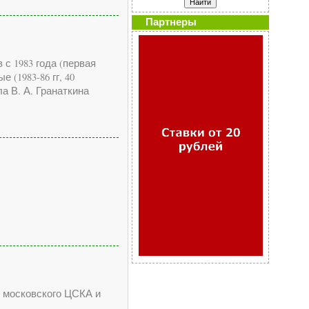
Партнеры
с 1983 года (первая
(1983-86 гг, 40
а В. А. Гранаткина
к московского ЦСКА и