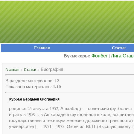
Главная
Статьи
Фонбет
Лига Став
Букмекеры:
|
»
» Биография
Главная
Статьи
12
В разделе материалов
:
1-10
Показано материалов
:
Курбан Бердыев биография
родился 25 августа 1952, Ашхабад) — советский футболист
играть в 1959 г. в Ашхабаде в футбольной школе, воспит
государственный техникум железно-дорожного транспорта)
университет) — 1971—1975. Окончил ВШТ (Высшую школу т