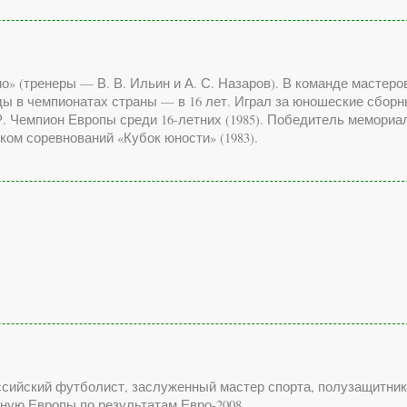
(тренеры — В. В. Ильин и А. С. Назаров). В команде мастеров 
ы в чемпионатах страны — в 16 лет. Играл за юношеские сборные 
. Чемпион Европы среди 16-летних (1985). Победитель мемориал
ком соревнований «Кубок юности» (1983).
российский футболист, заслуженный мастер спорта, полузащитни
ную Европы по результатам Евро-2008.