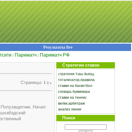
Результаты live
тсити
Париматч
Париматч РФ
|
|
Стратегии ставок
cтратегия Value Betting
тотализатор,правила
1
Страницы
:
2
»
ставки на баскетбол
словарь букмекера
ставки на теннис
вилки,арбитраж
. Полузащитник. Начал
анализ линии
(Ашхабадский
Поиск
арственный