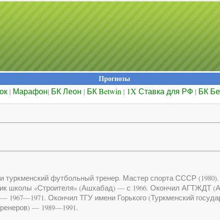
Прогнозы
ок
Марафон
БК Леон
БК Betwin
1X Ставка для РФ
БК Бе
|
|
|
|
|
 и туркменский футбольный тренер. Мастер спорта СССР (1980)
анник школы «Строителя» (Ашхабад) — с 1966. Окончил АГТЖДТ 
 — 1967—1971. Окончил ТГУ имени Горького (Туркменский госуд
ренеров) — 1989—1991.