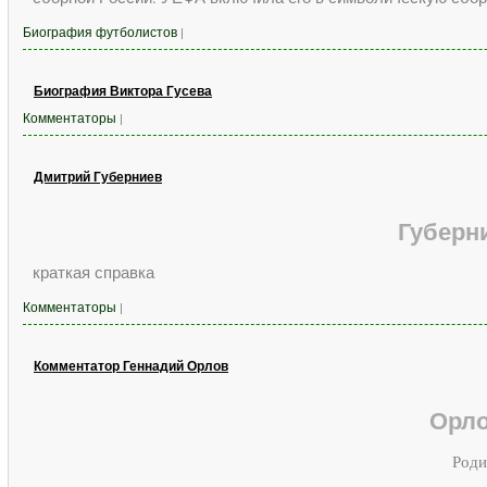
Биография футболистов
|
Биография Виктора Гусева
Комментаторы
|
Дмитрий Губерниев
Губерн
краткая справка
Комментаторы
|
Комментатор Геннадий Орлов
Орло
Роди